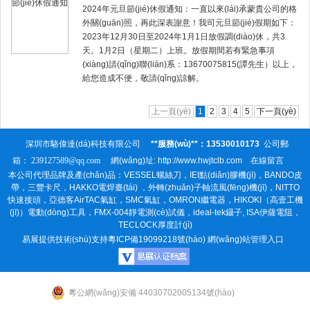
2024年元旦節(jié)休假通知：一直以來(lái)承蒙貴公司的格
外關(guān)照，再此深表謝意！我司元旦節(jié)假期如下：
2023年12月30日至2024年1月1日放假調(diào)休，共3
天。1月2日（星期二）上班。放假期間若有緊急事項
(xiàng)請(qǐng)聯(lián)系：13670075815(譚先生）以上，
給您造成不便，敬請(qǐng)諒解。
上一頁(yè)
1
2
3
4
5
下一頁(yè)
深圳市駱偉達(dá)科技有限公司
**服務(wù)**：13530010173
公司郵
箱：
239127589@qq.com
網(wǎng)址: http://www.hwjtclb.com
在線留言
本公司代理品牌及產(chǎn)品：
VESSEL螺絲刀
，
IEI點(diǎn)膠機(jī)
，
BANDO皮
帶
，
三豐卡尺
，
HAKKO電焊臺(tái)
，
外轉(zhuǎn)子軸流風(fēng)機(jī)
，
NITTO
快速接頭
，
亞德客AirTAC氣缸
，
SMC氣缸
，
OMRON繼電器
，
HIKOKI（高壹工機
(jī)）電動(dòng)工具
，
FMX-004靜電測(cè)試儀
，
ideal-tek鑷子
,
ISA伊薩電阻
，
TECLOCK厚度計(jì)
易展提供技術(shù)支持
粵ICP備19099218號(hào)
網(wǎng)站管理入口
粵公網(wǎng)安備 44030702005134號(hào)