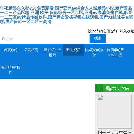
午夜精品久久秘?18免费观看,国产亚洲av综合人人澡精品小说,精产国品
一二三产品区精,亚洲 欧美 日韩综合一区二区,亚洲av高清免费在线,麻豆
一二三区av精品传媒软件,国产男女爱猛视频在线观看,国产91丝袜美女啪
啪,国产日韩一区二区三高清
設(shè)為首頁(yè)
|
加入收藏
搜索
首頁(yè)
公司概況
產(chǎn)品
新聞資訊
技術(shù)支
特價(jià)產
展示
持
(chǎn)品
聯(lián)系我
們