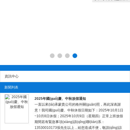
資訊中心
新聞列表
2025年國(guó)慶、中秋放假通知
一直以來(lái)承蒙貴公司的格外關(guān)照，再此深表謝
意！我司國(guó)慶、中秋休假日期如下：2025年10月1日
~10月8日休假；2025年10月9日（星期四）正常上班放假
期間若有緊急事項(xiàng)請(qǐng)聯(lián)系：
13530010173張先生以上，給您造成不便，敬請(qǐng)諒